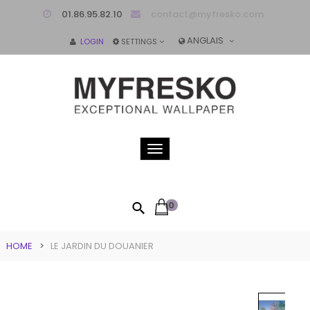
01.86.95.82.10
contact@myfresko.com
ANGLAIS
LOGIN
SETTINGS
Toggle
navigation
0
HOME
>
LE JARDIN DU DOUANIER