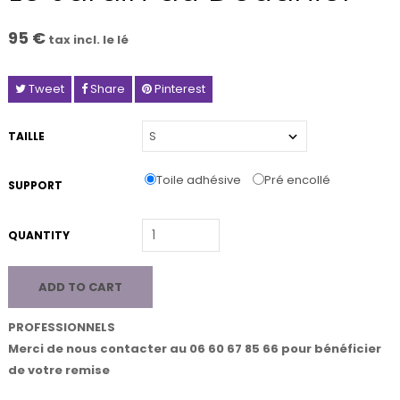
95 €
tax incl. le lé
Tweet
Share
Pinterest
TAILLE
Toile adhésive
Pré encollé
SUPPORT
QUANTITY
ADD TO CART
PROFESSIONNELS
Merci de nous contacter au 06 60 67 85 66 pour bénéficier
de votre remise