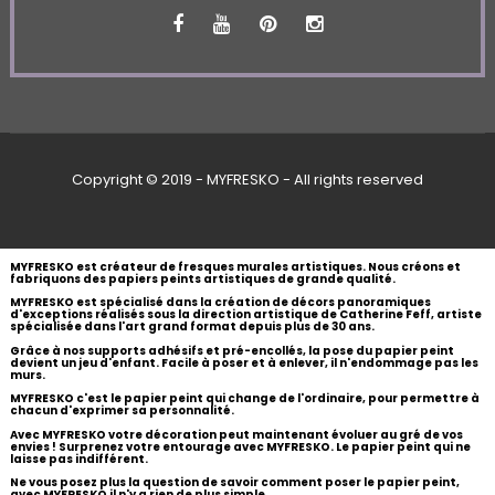
Copyright © 2019 - MYFRESKO - All rights reserved
MYFRESKO est créateur de fresques murales artistiques. Nous créons et
fabriquons des papiers peints artistiques de grande qualité.
MYFRESKO est spécialisé dans la création de décors panoramiques
d'exceptions réalisés sous la direction artistique de Catherine Feff, artiste
spécialisée dans l'art grand format depuis plus de 30 ans.
Grâce à nos supports adhésifs et pré-encollés, la pose du papier peint
devient un jeu d'enfant. Facile à poser et à enlever, il n'endommage pas les
murs.
MYFRESKO c'est le papier peint qui change de l'ordinaire, pour permettre à
chacun d'exprimer sa personnalité.
Avec MYFRESKO votre décoration peut maintenant évoluer au gré de vos
envies ! Surprenez votre entourage avec MYFRESKO. Le papier peint qui ne
laisse pas indifférent.
Ne vous posez plus la question de savoir comment poser le papier peint,
avec MYFRESKO il n'y a rien de plus simple.