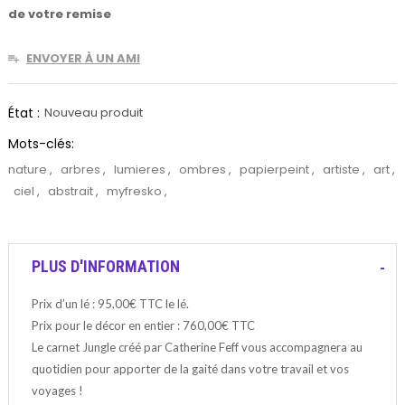
de votre remise
ENVOYER À UN AMI
État :
Nouveau produit
Mots-clés:
nature
,
arbres
,
lumieres
,
ombres
,
papierpeint
,
artiste
,
art
,
ciel
,
abstrait
,
myfresko
,
PLUS D'INFORMATION
Prix d’un lé : 95,00€ TTC le lé.
Prix pour le décor en entier : 760,00€ TTC
Le carnet Jungle créé par Catherine Feff vous accompagnera au
quotidien pour apporter de la gaité dans votre travail et vos
voyages !